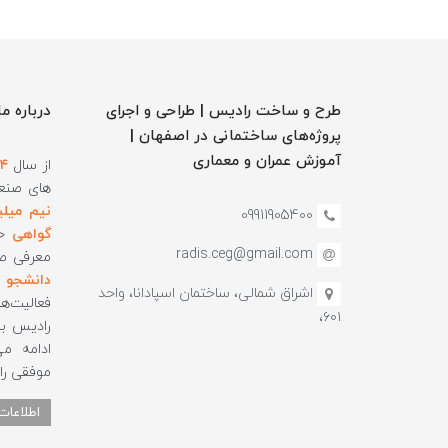
طرح و ساخت رادیس | طراحی و اجرای
درباره ما
پروژه‌های ساختمانی در اصفهان |
آموزش‌ عمران و معماری
از سال
۸۴
های صنع
نیم میلی
09911905400
گواهی
حس
radis.ceg@gmail.com
معرفی ص
دانشجو
و
اشراق شمالی، ساختمان اسپادانا، واحد
فعالیت‌ه
۶۰۱،
رادیس ب
ادامه می
موفقی را 
اطلاعات