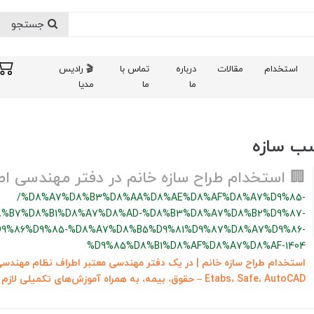
جستجو
استخدام
مقالات
درباره
تماس با
🎬 رادیس
ما
ما
مدیا
ب سازه
🏢 استخدام طراح سازه خانم در دفتر مهندسی ا
/%D8%A7%D8%B3%D8%AA%D8%AE%D8%AF%D8%A7%D9%85-
8%B7%D8%B1%D8%A7%D8%AD-%D8%B3%D8%A7%D8%B2%D9%87-
9%86%D9%85-%D8%A7%D8%B5%D9%81%D9%87%D8%A7%D9%86-
%D9%85%D8%B1%D8%AF%D8%A7%D8%AF-1404
استخدام طراح سازه خانم | در یک دفتر مهندسی معتبر اطراف نظام مهندس
Etabs، Safe، AutoCAD – حقوق، بیمه، به همراه آموزش‌های تکمیلی لازم