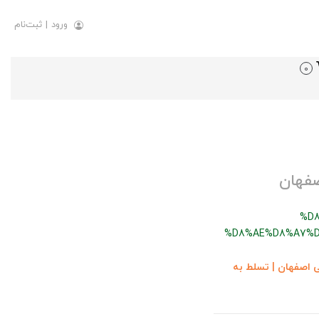
ورود
|
ثبت‌نام
0
صفهان
%D
%D8%AE%D8%A7%D
ی اصفهان | تسلط به