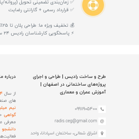
✅ زمان‌بندی تضمینی تحویل (پروانه/پای
✅ قرارداد رسمی + گارانتی رضایت
💰 تخفیف ویژه ما: طراحی پلان تا ۲۵٪ و طراحی رایگان در صورت اجرای پروژه
⚡ پاسخگویی کارشناسان رادیس ۲۴ ساعته (واتساپ): 09911905400
طرح و ساخت رادیس | طراحی و اجرای
درباره ما
پروژه‌های ساختمانی در اصفهان |
آموزش‌ عمران و معماری
از سال
۸۴
های صنع
نیم میلی
09911905400
گواهی
حس
radis.ceg@gmail.com
معرفی ص
دانشجو
و
اشراق شمالی، ساختمان اسپادانا، واحد
فعالیت‌ه