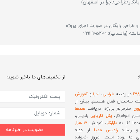
انکار/طراحی/اجرا در اصفهان)
:
از تخفیف‌های ما باخبر شوید:
۱۳
در زمینه
طراحی
،
اجرا
و
آموزش
ت ساختمان فعال هستیم. بیش از
ون
مترمربع پروژه، دریافت
صدها
ن انجام‌کار،
پنل کاریابی
رادیس،
دها نفر به
بازارکار
، آموزش
۱۶ هزار
عضویت در خبرنامه
 رسانه
رادیس مدیا
از جمله
ای ما بوده است. امروز خانواده