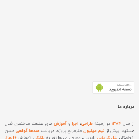
درباره ما:
از سال
۱۳۸۴
در زمینه
طراحی
،
اجرا
و
آموزش
های صنعت ساختمان فعال
هستیم. بیش از
نیم میلیون
مترمربع پروژه، دریافت
صدها گواهی
حسن
انجام‌کار،
پنل کاریابی
رادیس، معرفی صدها نفر به
بازارکار
، آموزش
۱۶ هزار