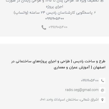
💰 تخفیف ویژه ما: طراحی پلان تا ۲۵٪ و طراحی رایگان در صورت
اجرای پروژه
⚡ پاسخگویی کارشناسان رادیس ۲۴ ساعته (واتساپ):
09911905400
09911905400
طرح و ساخت رادیس | طراحی و اجرای پروژه‌های ساختمانی در
اصفهان | آموزش‌ عمران و معماری
09911905400
radis.ceg@gmail.com
اشراق شمالی، ساختمان اسپادانا، واحد ۶۰۱،