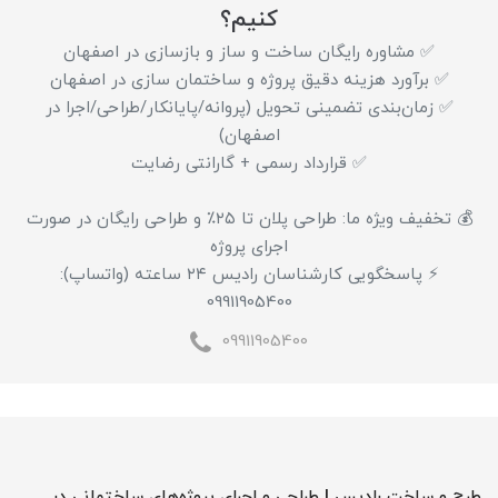
کنیم؟
✅ مشاوره رایگان ساخت و ساز و بازسازی در اصفهان
✅ برآورد هزینه دقیق پروژه و ساختمان سازی در اصفهان
✅ زمان‌بندی تضمینی تحویل (پروانه/پایانکار/طراحی/اجرا در
اصفهان)
✅ قرارداد رسمی + گارانتی رضایت
💰 تخفیف ویژه ما: طراحی پلان تا ۲۵٪ و طراحی رایگان در صورت
اجرای پروژه
⚡ پاسخگویی کارشناسان رادیس ۲۴ ساعته (واتساپ):
09911905400
09911905400
طرح و ساخت رادیس | طراحی و اجرای پروژه‌های ساختمانی در